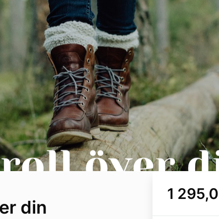
1 295,
er din