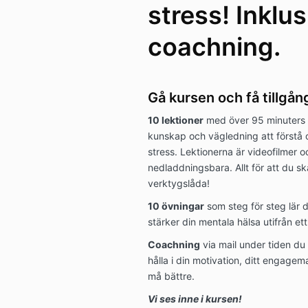
stress! Inklus
coachning.
Gå kursen och få tillgång 
10 lektioner
med över 95 minuters 
kunskap och vägledning att förstå 
stress. Lektionerna är videofilmer o
nedladdningsbara. Allt för att du s
verktygslåda!
10 övningar
som steg för steg lär d
stärker din mentala hälsa utifrån et
Coachning
via mail under tiden du 
hålla i din motivation, ditt engagem
må bättre.
Vi ses inne i kursen!