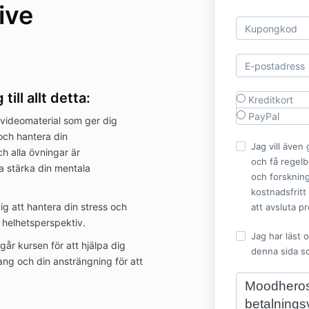
ive
till allt detta:
Kreditkort
PayPal
videomaterial som ger dig
och hantera din
Jag vill äve
ch alla övningar är
och få regelb
ka stärka din mentala
och forskning
kostnadsfritt
ig att hantera din stress och
att avsluta p
t helhetsperspektiv.
Jag har läst o
går kursen för att hjälpa dig
denna sida so
ang och din ansträngning för att
Moodheros
betalningsv